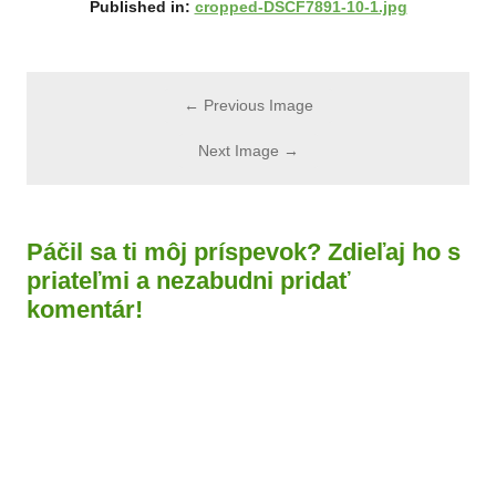
Published in:
cropped-DSCF7891-10-1.jpg
← Previous Image
Next Image →
Páčil sa ti môj príspevok? Zdieľaj ho s
priateľmi a nezabudni pridať
komentár!