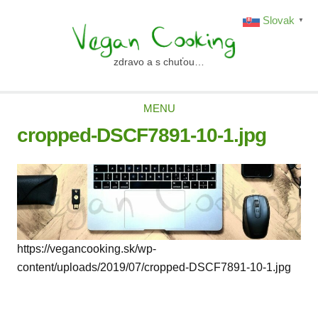
Skip
Slovak
▼
to
content
zdravo a s chuťou…
vegancooking.sk
MENU
cropped-DSCF7891-10-1.jpg
https://vegancooking.sk/wp-
content/uploads/2019/07/cropped-DSCF7891-10-1.jpg