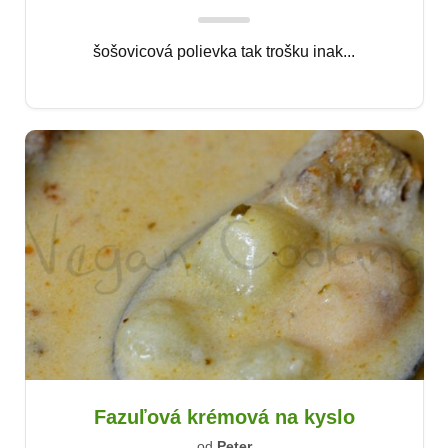
šošovicová polievka tak trošku inak...
Fazuľová krémová na kyslo
od
Peter