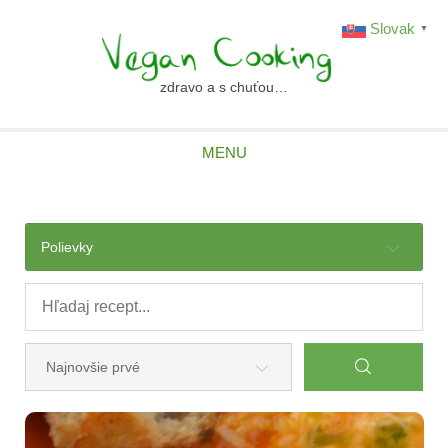
Skip
Slovak
▼
to
content
zdravo a s chuťou…
vegancooking.sk
MENU
Polievky