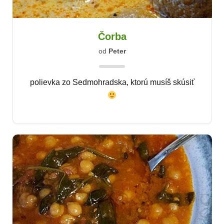
Čorba
od
Peter
polievka zo Sedmohradska, ktorú musíš skúsiť