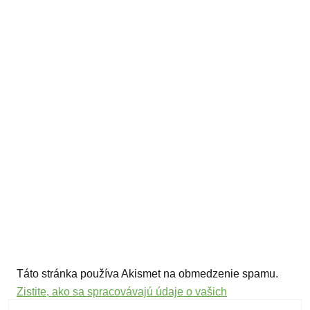
Táto stránka používa Akismet na obmedzenie spamu.
Zistite, ako sa spracovávajú údaje o vašich
komentároch.