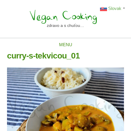
Skip
Slovak
▼
to
content
zdravo a s chuťou…
vegancooking.sk
MENU
curry-s-tekvicou_01