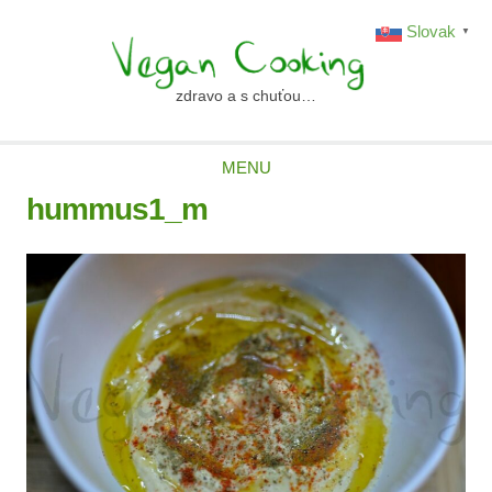
Skip
Slovak
▼
to
content
zdravo a s chuťou…
vegancooking.sk
MENU
hummus1_m