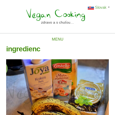
Skip
Slovak
▼
to
content
zdravo a s chuťou…
vegancooking.sk
MENU
ingredienc