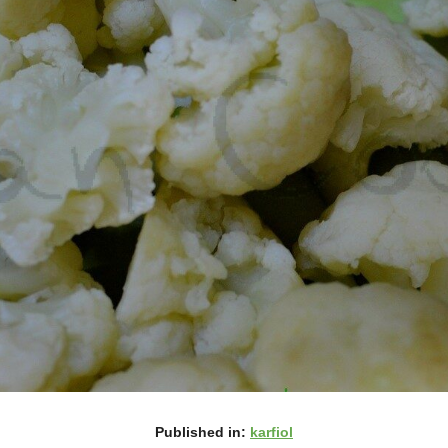
Published in:
karfiol