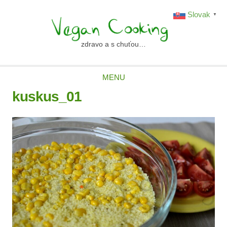
Skip
Slovak
▼
to
content
zdravo a s chuťou…
vegancooking.sk
MENU
kuskus_01