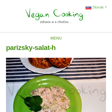
Skip
Slovak
▼
to
content
zdravo a s chuťou…
vegancooking.sk
MENU
parizsky-salat-h