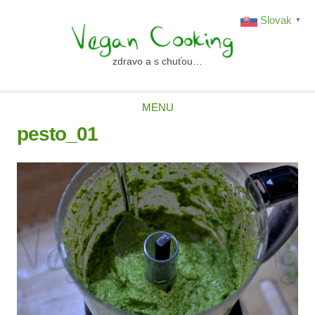
Skip
Slovak
▼
to
content
zdravo a s chuťou…
vegancooking.sk
MENU
pesto_01