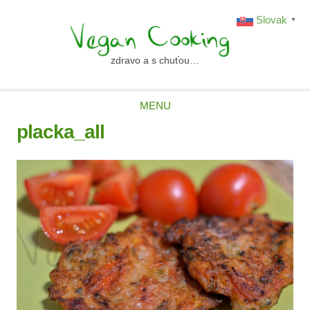
Skip
Slovak
▼
to
content
zdravo a s chuťou…
vegancooking.sk
MENU
placka_all