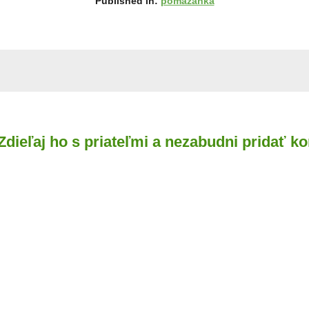
Published in:
pomazanka
 Zdieľaj ho s priateľmi a nezabudni pridať k