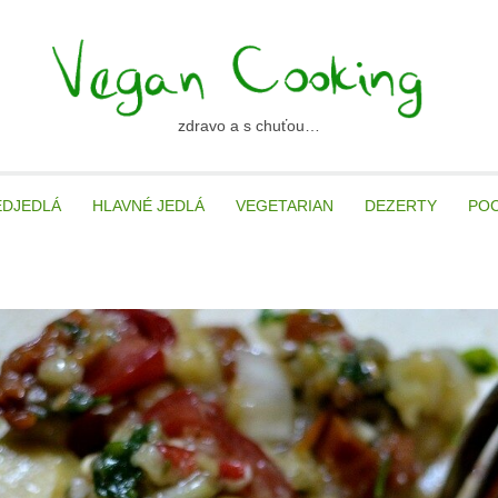
zdravo a s chuťou…
ancooking.sk
EDJEDLÁ
HLAVNÉ JEDLÁ
VEGETARIAN
DEZERTY
PO