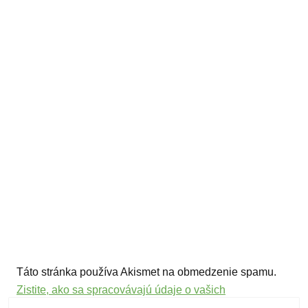
Táto stránka používa Akismet na obmedzenie spamu.
Zistite, ako sa spracovávajú údaje o vašich
komentároch.