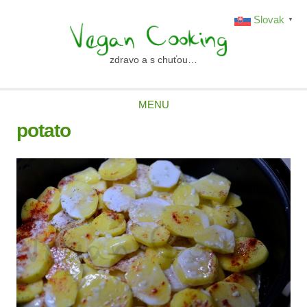
Skip
Slovak
▼
to
content
zdravo a s chuťou…
vegancooking.sk
MENU
potato