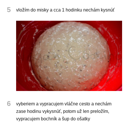
5
vložím do misky a cca 1 hodinku nechám kysnúť
6
vyberiem a vypracujem vláčne cesto a nechám
zase hodinu vykysnúť, potom už len preložím,
vypracujem bochník a šup do ošatky