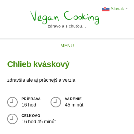
Skip
Slovak
▼
to
content
zdravo a s chuťou…
vegancooking.sk
MENU
Chlieb kváskový
zdravšia ale aj prácnejšia verzia
PRÍPRAVA
VARENIE
16 hod
45 minút
CELKOVO
16 hod 45 minút