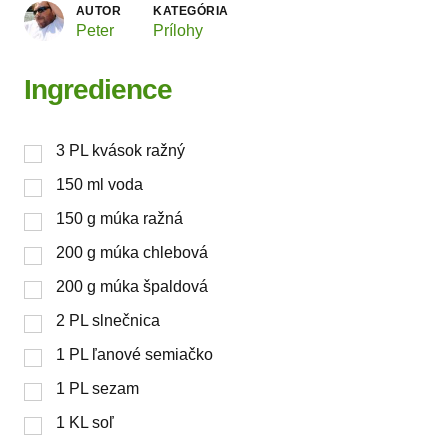
AUTOR
KATEGÓRIA
Peter
Prílohy
Ingredience
3
PL
kvások ražný
150
ml
voda
150
g
múka ražná
200
g
múka chlebová
200
g
múka špaldová
2
PL
slnečnica
1
PL
ľanové semiačko
1
PL
sezam
1
KL
soľ