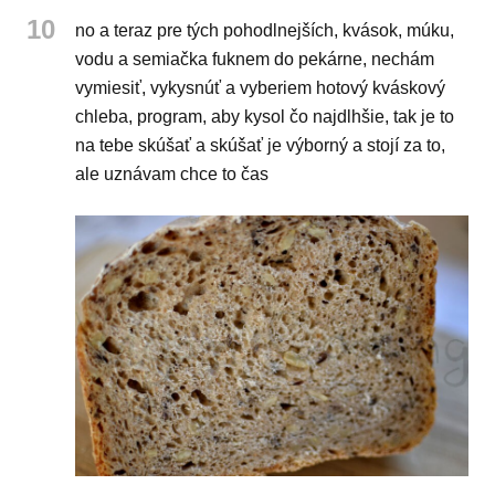
10
no a teraz pre tých pohodlnejších, kvások, múku,
vodu a semiačka fuknem do pekárne, nechám
vymiesiť, vykysnúť a vyberiem hotový kváskový
chleba, program, aby kysol čo najdlhšie, tak je to
na tebe skúšať a skúšať je výborný a stojí za to,
ale uznávam chce to čas