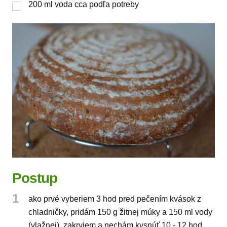
200
ml
voda cca podľa potreby
Postup
1
ako prvé vyberiem 3 hod pred pečením kvások z
chladničky, pridám 150 g žitnej múky a 150 ml vody
(vlažnej), zakryjem a nechám kysnúť 10 - 12 hod