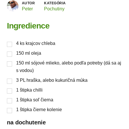
AUTOR
KATEGÓRIA
Peter
Pochutiny
Ingredience
4
ks
krajcov chleba
150
ml
oleja
150
ml
sójové mlieko, alebo podľa potreby (dá sa aj
s vodou)
3
PL
hraška, alebo kukuričná múka
1
štipka
chilli
1
štipka
soľ čierna
1
štipka
čierne kolenie
na dochutenie