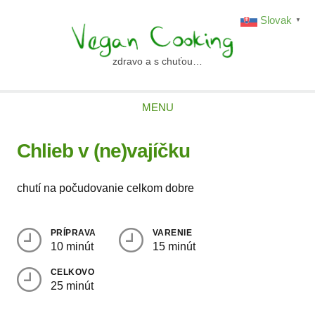
Skip
Slovak
▼
to
content
zdravo a s chuťou…
vegancooking.sk
MENU
Chlieb v (ne)vajíčku
chutí na počudovanie celkom dobre
PRÍPRAVA
VARENIE
10 minút
15 minút
CELKOVO
25 minút