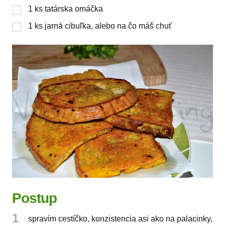
1
ks
tatárska omáčka
1
ks
jarná cibuľka, alebo na čo máš chuť
Postup
1
spravím cestíčko, konzistencia asi ako na palacinky,