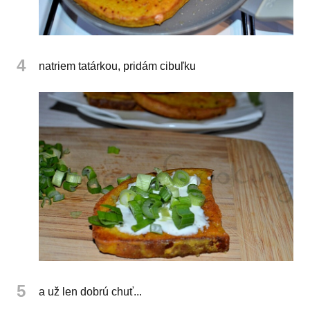
4
natriem tatárkou, pridám cibuľku
5
a už len dobrú chuť...