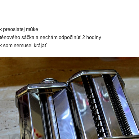
k preosiatej múke
oténového sáčka a nechám odpočinúť 2 hodiny
k som nemusel krájať