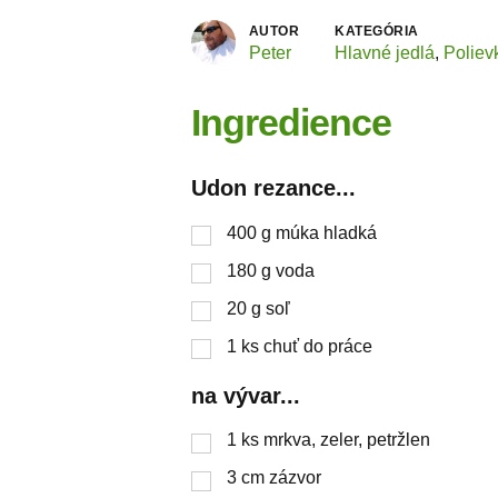
AUTOR
KATEGÓRIA
Peter
Hlavné jedlá
,
Poliev
Ingredience
Udon rezance...
400
g
múka hladká
180
g
voda
20
g
soľ
1
ks
chuť do práce
na vývar...
1
ks
mrkva, zeler, petržlen
3
cm zázvor