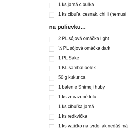
1
ks
jarná cibuľka
1
ks
cibuľa, cesnak, chilli (nemusí 
na polievku...
2
PL
sójová omáčka light
½
PL
sójová omáčka dark
1
PL
Sake
1
KL
sambal oelek
50
g
kukurica
1
balenie Shimeji huby
1
ks
zmrazené tofu
1
ks
cibuľka jarná
1
ks
redkvička
1
ks
vajíčko na tvrdo, ak nedáš m