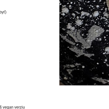
byť)
áš vegan verziu