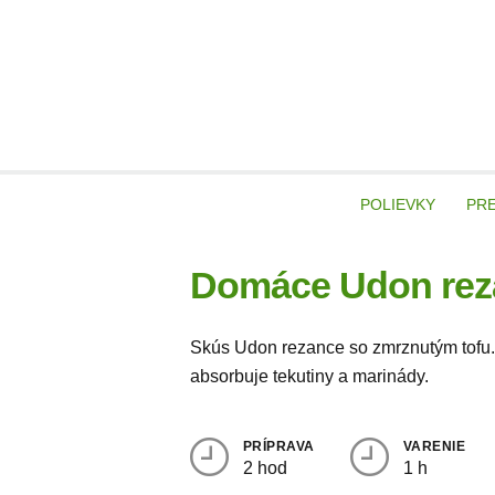
Skip
to
content
veg
POLIEVKY
PR
Domáce Udon reza
Skús Udon rezance so zmrznutým tofu. B
absorbuje tekutiny a marinády.
PRÍPRAVA
VARENIE
2 hod
1 h