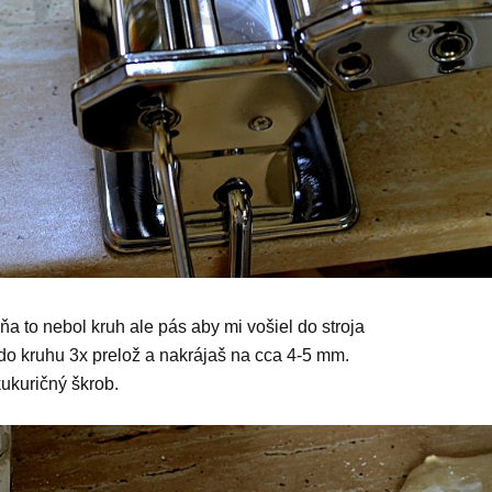
a to nebol kruh ale pás aby mi vošiel do stroja
do kruhu 3x prelož a nakrájaš na cca 4-5 mm.
kukuričný škrob.