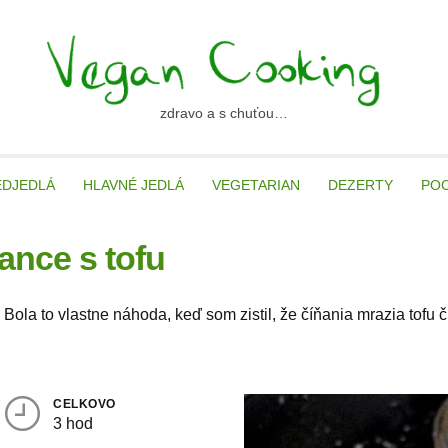
zdravo a s chuťou…
ancooking.sk
EDJEDLÁ
HLAVNÉ JEDLÁ
VEGETARIAN
DEZERTY
PO
nce s tofu
ola to vlastne náhoda, keď som zistil, že číňania mrazia tofu č
CELKOVO
3 hod