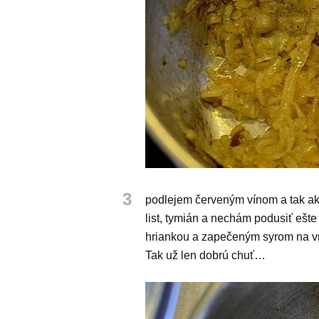
3
podlejem červeným vínom a tak ak
list, tymián a nechám podusiť ešt
hriankou a zapečeným syrom na vrc
Tak už len dobrú chuť…