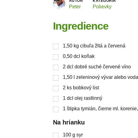
AUTOR
KATEGÓRIA
Peter
Polievky
Ingredience
1,50
kg
cibuľa žltá a červená
0,50
dcl koňak
2
dcl dobré suché červené víno
1,50
l
zeleninový vývar alebo vod
2
ks
bobkový list
1
dcl olej rastlinný
1
štipka
tymián, čierne ml. korenie,
Na hrianku
100
g
syr