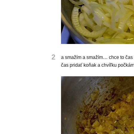
2
a smažím a smažím… chce to čas u 
čas pridať koňak a chvíľku počkám