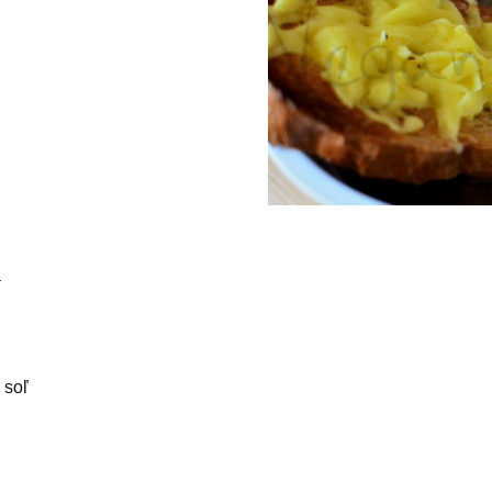
a
 soľ