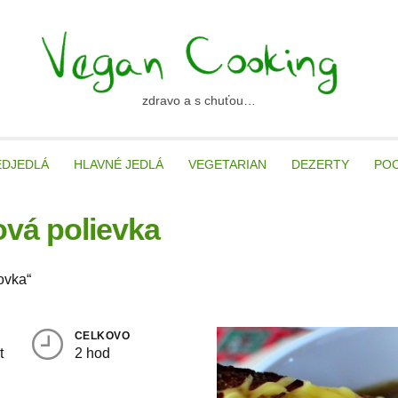
zdravo a s chuťou…
ancooking.sk
EDJEDLÁ
HLAVNÉ JEDLÁ
VEGETARIAN
DEZERTY
PO
ová polievka
lovka“
CELKOVO
t
2 hod