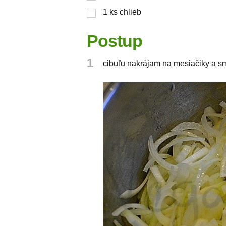
1
ks
chlieb
Postup
1
cibuľu nakrájam na mesiačiky a sm