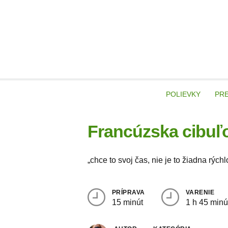
Skip
to
content
veg
POLIEVKY
PR
Francúzska cibuľ
„chce to svoj čas, nie je to žiadna rých
PRÍPRAVA
VARENIE
15 minút
1 h 45 minú