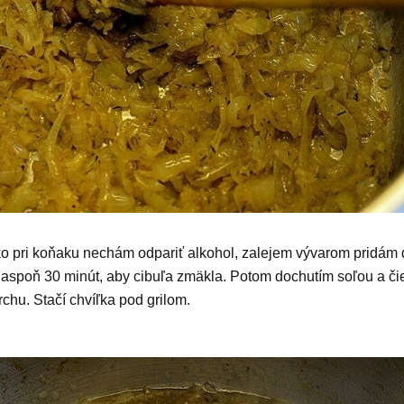
o pri koňaku nechám odpariť alkohol, zalejem vývarom pridám 
e aspoň 30 minút, aby cibuľa zmäkla. Potom dochutím soľou a č
hu. Stačí chvíľka pod grilom.