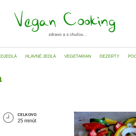
zdravo a s chuťou…
ancooking.sk
EDJEDLÁ
HLAVNÉ JEDLÁ
VEGETARIAN
DEZERTY
PO
a
CELKOVO
25 minút