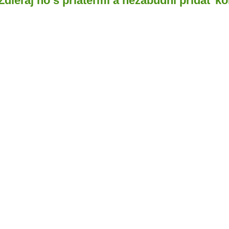
 Zdieľaj ho s priateľmi a nezabudni pridať k