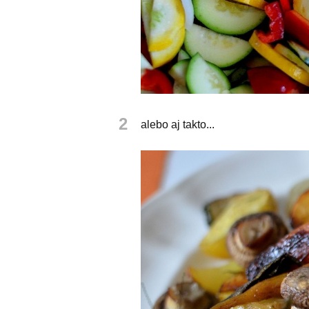
2
alebo aj takto...