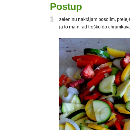
Postup
1
zeleninu nakrájam posolím, prelej
ja to mám rád trošku do chrumkava