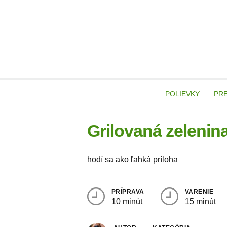
Skip
to
content
veg
POLIEVKY
PR
Grilovaná zelenin
hodí sa ako ľahká príloha
PRÍPRAVA
VARENIE
10 minút
15 minút