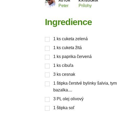
AUTOR
KATEGÓRIA
Peter
Prílohy
Ingredience
1
ks
cuketa zelená
1
ks
cuketa žltá
1
ks
paprika červená
1
ks
cibuľa
3
ks
cesnak
1
štipka
čerstvé bylinky šalvia, ty
bazalka....
3
PL
olej olivový
1
štipka
soľ