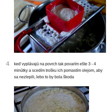
4
keď vyplávajú na povrch tak povarím ešte 3 - 4
minútky a scedím trošku ich pomastím olejom, aby
sa nezlepili, lebo to by bola škoda