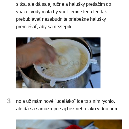
sitka, ale dá sa aj ručne a halušky pretlačím do
vriacej vody mala by vrieť jemne teda len tak
prebublávať nezabudnite priebežne halušky
premiešať, aby sa nezlepili
3
no a už mám nové "udelátko" ide to s ním rýchlo,
ale dá sa samozrejme aj bez neho, ako vidno hore