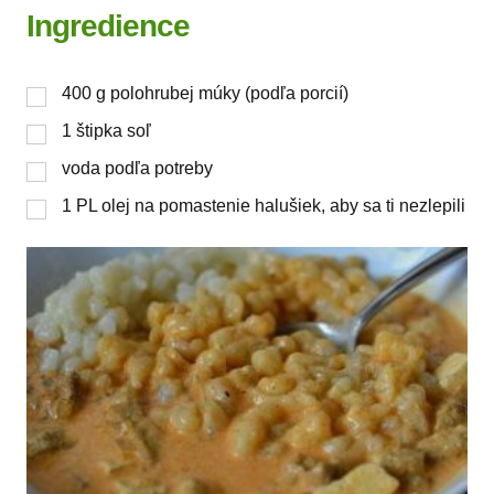
Ingredience
400
g
polohrubej múky (podľa porcií)
1
štipka
soľ
voda podľa potreby
1
PL
olej na pomastenie halušiek, aby sa ti nezlepili