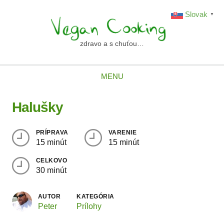
Skip
Slovak
▼
to
content
zdravo a s chuťou…
vegancooking.sk
MENU
Halušky
PRÍPRAVA
VARENIE
15 minút
15 minút
CELKOVO
30 minút
AUTOR
KATEGÓRIA
Peter
Prílohy