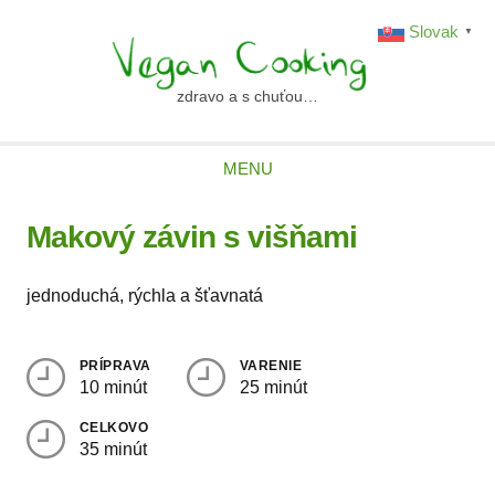
Skip
Slovak
▼
to
content
zdravo a s chuťou…
vegancooking.sk
MENU
Makový závin s višňami
jednoduchá, rýchla a šťavnatá
PRÍPRAVA
VARENIE
10 minút
25 minút
CELKOVO
35 minút