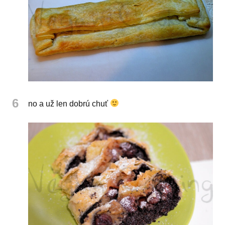
6
no a už len dobrú chuť