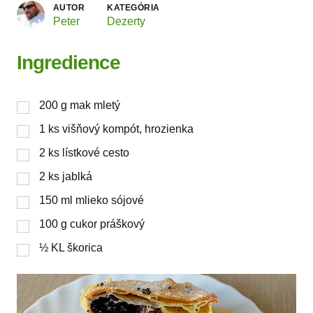
AUTOR
KATEGÓRIA
Peter
Dezerty
Ingredience
200
g
mak mletý
1
ks
višňový kompót, hrozienka
2
ks
lístkové cesto
2
ks
jablká
150
ml
mlieko sójové
100
g
cukor práškový
½
KL
škorica