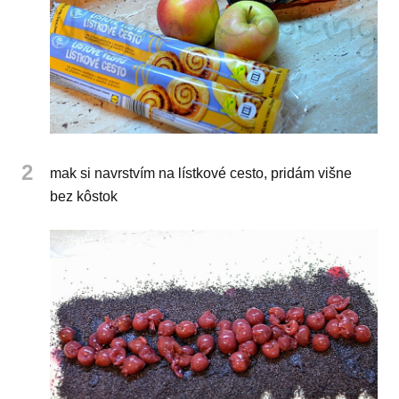
2
mak si navrstvím na lístkové cesto, pridám višne
bez kôstok