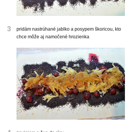
3
pridám nastrúhané jablko a posypem škoricou, kto
chce môže aj namočené hrozienka