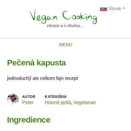
Skip
Slovak
▼
to
content
zdravo a s chuťou…
vegancooking.sk
MENU
Pečená kapusta
jednoduchý ale celkom fajn recept
AUTOR
KATEGÓRIA
Peter
Hlavné jedlá
,
Vegetarian
Ingredience