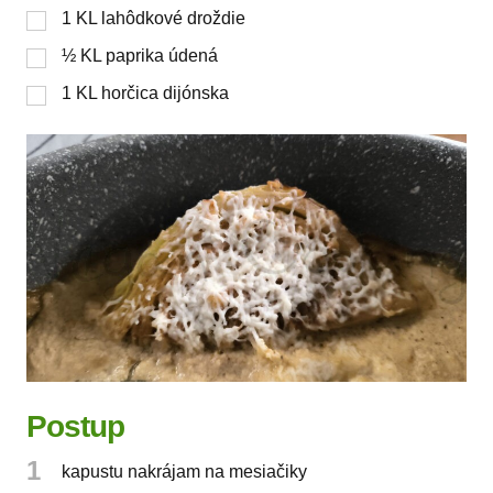
1
KL
lahôdkové droždie
½
KL
paprika údená
1
KL
horčica dijónska
Postup
1
kapustu nakrájam na mesiačiky