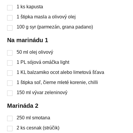
1
ks
kapusta
1
štipka
masla a olivový olej
100
g
syr (parmezán, grana padano)
Na marinádu 1
50
ml
olej olivový
1
PL
sójová omáčka light
1
KL
balzamiko ocot alebo limetová šťava
1
štipka
soľ, čierne mleté korenie, chilli
150
ml
vývar zeleninový
Marináda 2
250
ml
smotana
2
ks
cesnak (strúčik)