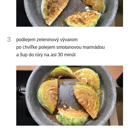
3
podlejem zeleninový vývarom
po chvíľke polejem smotanovou marinádou
a šup do rúry na asi 30 minút