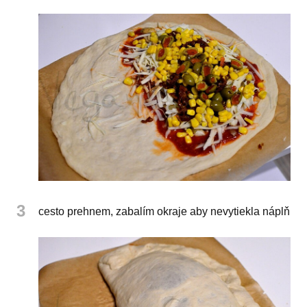
3
cesto prehnem, zabalím okraje aby nevytiekla náplň