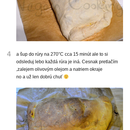
4
a šup do rúry na 270°C cca 15 minút ale to si
odsleduj lebo každá rúra je iná. Cesnak pretlačím
,zalejem olivovým olejom a natriem okraje
no a už len dobrú chuť