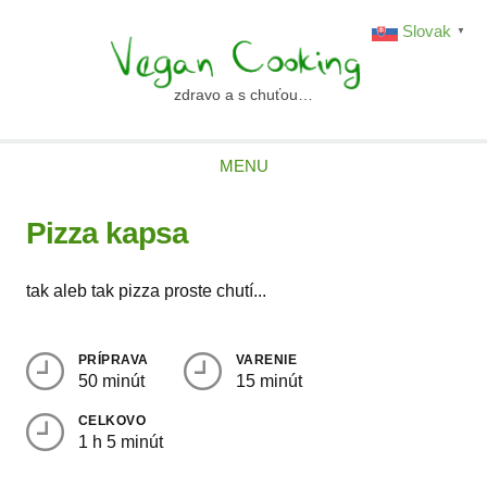
Skip
Slovak
▼
to
content
zdravo a s chuťou…
vegancooking.sk
MENU
Pizza kapsa
tak aleb tak pizza proste chutí...
PRÍPRAVA
VARENIE
50 minút
15 minút
CELKOVO
1 h 5 minút