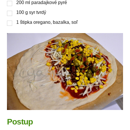
200
ml
paradajkové pyré
100
g
syr tvrdý
1
štipka
oregano, bazalka, soľ
Postup