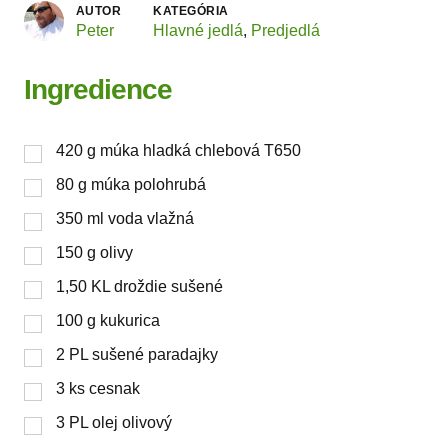
AUTOR
KATEGÓRIA
Peter
Hlavné jedlá
,
Predjedlá
Ingredience
420
g
múka hladká chlebová T650
80
g
múka polohrubá
350
ml
voda vlažná
150
g
olivy
1,50
KL
droždie sušené
100
g
kukurica
2
PL
sušené paradajky
3
ks
cesnak
3
PL
olej olivový