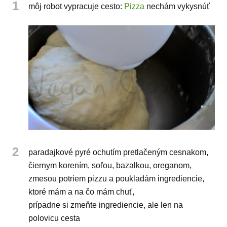
1
môj robot vypracuje cesto:
Pizza
nechám vykysnúť
2
paradajkové pyré ochutím pretlačeným cesnakom,
čiernym korením, soľou, bazalkou, oreganom,
zmesou potriem pizzu a poukladám ingrediencie,
ktoré mám a na čo mám chuť,
prípadne si zmeňte ingrediencie, ale len na
polovicu cesta