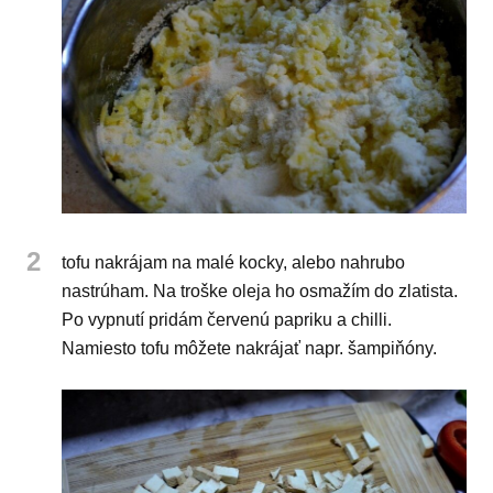
2
tofu nakrájam na malé kocky, alebo nahrubo
nastrúham. Na troške oleja ho osmažím do zlatista.
Po vypnutí pridám červenú papriku a chilli.
Namiesto tofu môžete nakrájať napr. šampiňóny.