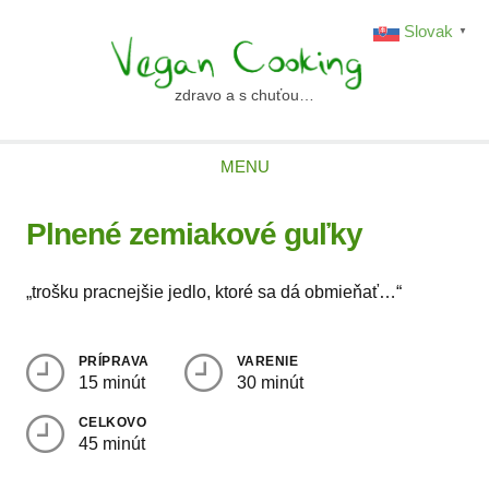
Skip
Slovak
▼
to
content
zdravo a s chuťou…
vegancooking.sk
MENU
Plnené zemiakové guľky
„trošku pracnejšie jedlo, ktoré sa dá obmieňať…“
PRÍPRAVA
VARENIE
15 minút
30 minút
CELKOVO
45 minút