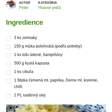
AUTOR
KATEGÓRIA
Peter
Hlavné jedlá
Ingredience
3
ks
zemiaky
150
g
múka polohrubá (podľa potreby)
1
ks
tofu údené, šampiňóny
500
g
kyslá kapusta
1
ks
cibuľa
1
štipka
červená ml. paprika, čierne ml. korenie,
chilli
2
PL
rastlinný olej