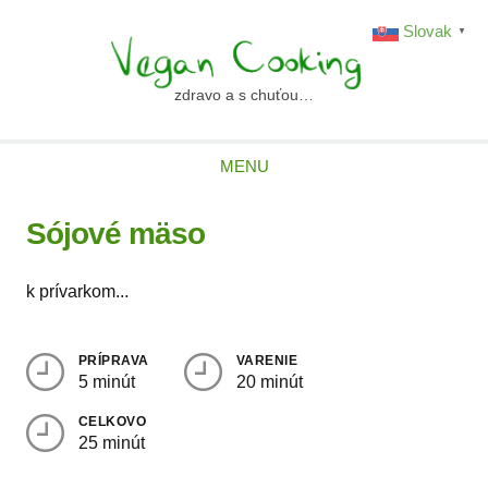
Skip
Slovak
▼
to
content
zdravo a s chuťou…
vegancooking.sk
MENU
Sójové mäso
k prívarkom...
PRÍPRAVA
VARENIE
5 minút
20 minút
CELKOVO
25 minút