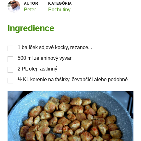
AUTOR
KATEGÓRIA
Peter
Pochutiny
Ingredience
1
balíček sójové kocky, rezance...
500
ml
zeleninový vývar
2
PL
olej rastlinný
½
KL
korenie na fašírky, čevabčiči alebo podobné