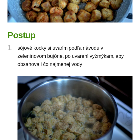
Postup
1
sójové kocky si uvarím podľa návodu v
zeleninovom bujóne, po uvarení vyžmýkam, aby
obsahovali čo najmenej vody