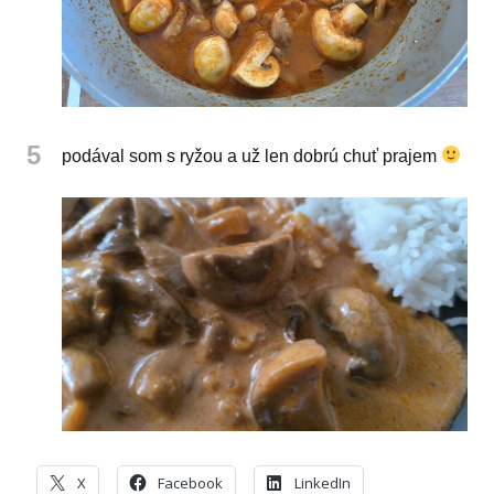
5
podával som s ryžou a už len dobrú chuť prajem
X
Facebook
LinkedIn