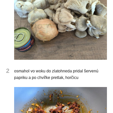
2
osmahol vo woku do zlatohneda pridal šervenú
papriku a po chvíľke pretlak, horčicu