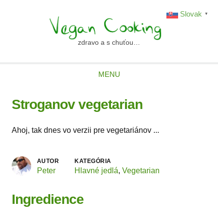
Skip
Slovak
▼
to
content
zdravo a s chuťou…
vegancooking.sk
MENU
Stroganov vegetarian
Ahoj, tak dnes vo verzii pre vegetariánov ...
AUTOR
KATEGÓRIA
Peter
Hlavné jedlá
,
Vegetarian
Ingredience