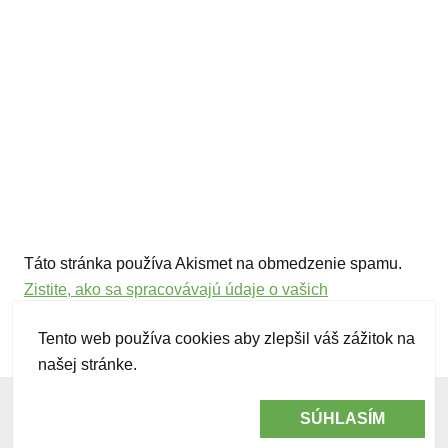
Táto stránka používa Akismet na obmedzenie spamu.
Zistite, ako sa spracovávajú údaje o vašich
komentároch.
Tento web používa cookies aby zlepšil váš zážitok na
našej stránke.
©2026 vegancooking.sk
|
vegan@vegancooking.sk
SÚHLASÍM