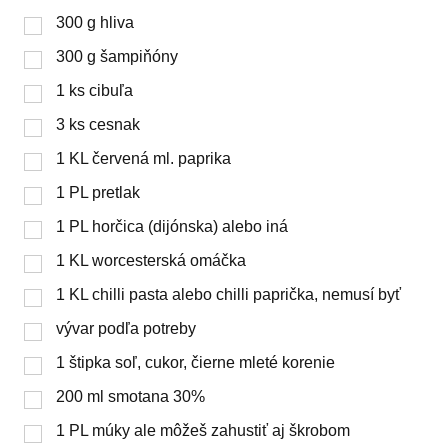
300
g
hliva
300
g
šampiňóny
1
ks
cibuľa
3
ks
cesnak
1
KL
červená ml. paprika
1
PL
pretlak
1
PL
horčica (dijónska) alebo iná
1
KL
worcesterská omáčka
1
KL
chilli pasta alebo chilli paprička, nemusí byť
vývar podľa potreby
1
štipka
soľ, cukor, čierne mleté korenie
200
ml
smotana 30%
1
PL
múky ale môžeš zahustiť aj škrobom