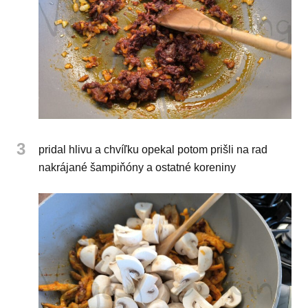
3
pridal hlivu a chvíľku opekal potom prišli na rad
nakrájané šampiňóny a ostatné koreniny