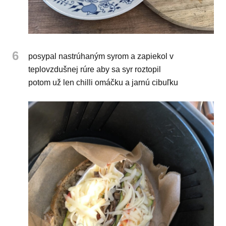
6
posypal nastrúhaným syrom a zapiekol v
teplovzdušnej rúre aby sa syr roztopil
potom už len chilli omáčku a jarnú cibuľku