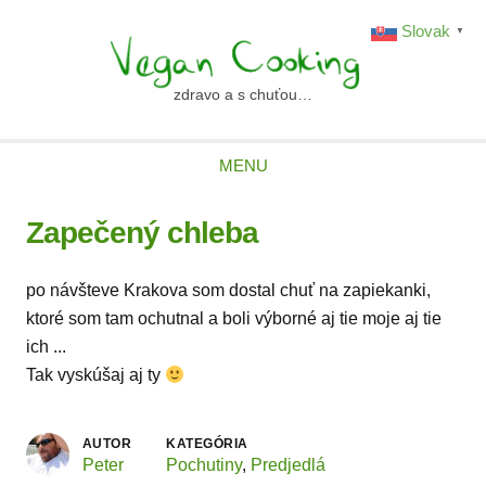
Skip
Slovak
▼
to
content
zdravo a s chuťou…
vegancooking.sk
MENU
Zapečený chleba
po návšteve Krakova som dostal chuť na zapiekanki,
ktoré som tam ochutnal a boli výborné aj tie moje aj tie
ich ...
Tak vyskúšaj aj ty
AUTOR
KATEGÓRIA
Peter
Pochutiny
,
Predjedlá