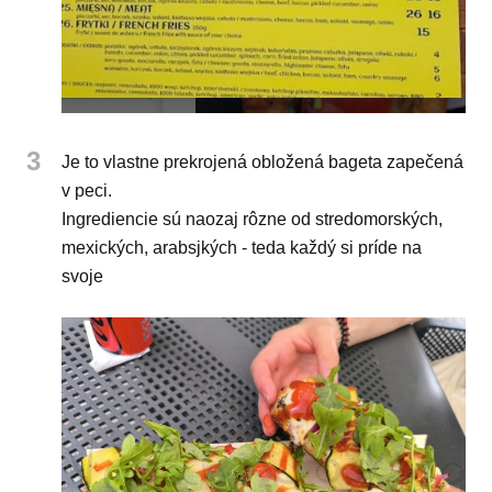
3
Je to vlastne prekrojená obložená bageta zapečená
v peci.
Ingrediencie sú naozaj rôzne od stredomorských,
mexických, arabsjkých - teda každý si príde na
svoje