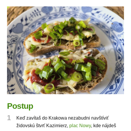
Postup
1
Keď zavítaš do Krakowa nezabudni navštíviť
židovskú štvrť Kazimierz,
plac Nowy
, kde nájdeš