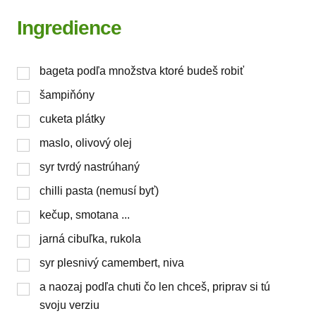
Ingredience
bageta podľa množstva ktoré budeš robiť
šampiňóny
cuketa plátky
maslo, olivový olej
syr tvrdý nastrúhaný
chilli pasta (nemusí byť)
kečup, smotana ...
jarná cibuľka, rukola
syr plesnivý camembert, niva
a naozaj podľa chuti čo len chceš, priprav si tú
svoju verziu