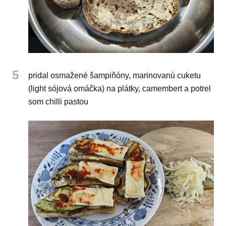
5
pridal osmažené šampiňóny, marinovanú cuketu
(light sójová omáčka) na plátky, camembert a potrel
som chilli pastou