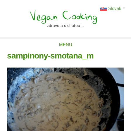
Skip
Slovak
▼
to
content
zdravo a s chuťou…
vegancooking.sk
MENU
sampinony-smotana_m