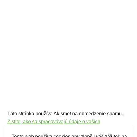
Táto stránka používa Akismet na obmedzenie spamu.
Zistite, ako sa spracovávajú údaje o vašich
komentároch.
Tento web používa cookies aby zlepšil váš zážitok na