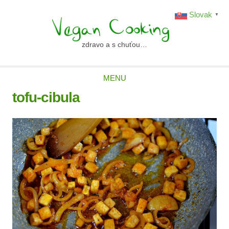
Skip
Slovak
▼
to
content
zdravo a s chuťou…
vegancooking.sk
MENU
tofu-cibula