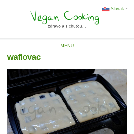
Skip
Slovak
▼
to
content
zdravo a s chuťou…
vegancooking.sk
MENU
waflovac