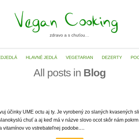
zdravo a s chuťou…
ancooking.sk
EDJEDLÁ
HLAVNÉ JEDLÁ
VEGETARIAN
DEZERTY
PO
All posts in
Blog
uj účinky UME octu aj ty. Je vyrobený zo slaných kvasených s
anokyslú chuť a aj keď má v názve slovo ocot skôr nám pokrm o
a vitamínov vo vstrebateľnej podobe.…