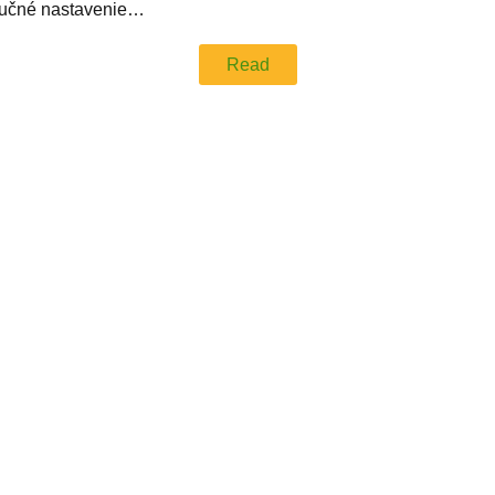
a ručné nastavenie…
Read