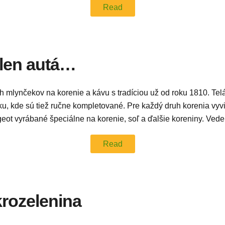
Read
 len autá…
 mlynčekov na korenie a kávu s tradíciou už od roku 1810. Te
 kde sú tiež ručne kompletované. Pre každý druh korenia vyvi
t vyrábané špeciálne na korenie, soľ a ďalšie koreniny. Vede
Read
rozelenina