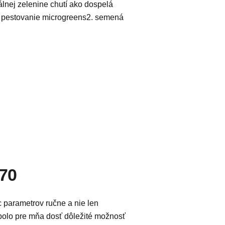
álnej zelenine chutí ako dospelá
na pestovanie microgreens2. semená
70
c parametrov ručne a nie len
 bolo pre mňa dosť dôležité možnosť