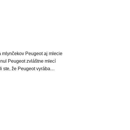
lá mlynčekov Peugeot aj mlecie
nul Peugeot zvláštne mlecí
li ste, že Peugeot vyrába…