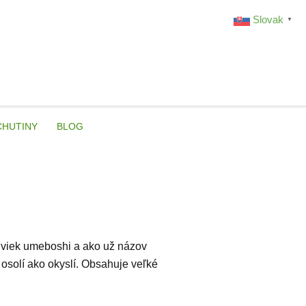
Slovak
▼
CHUTINY
BLOG
liviek umeboshi a ako už názov
solí ako okyslí. Obsahuje veľké