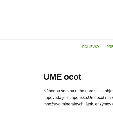
Skip
to
content
veg
POLIEVKY
PR
UME ocot
Náhodou som na neho narazil tak objav
napovedá je z Japonska.Umeocot má sl
množstvo minerálnych látok, enzýmov 