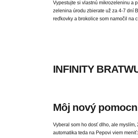
Vypestujte si vlastnú mikrozeleninu a 
zelenina úrodu zbierate už za 4-7 dní
reďkovky a brokolice som namočil na 
INFINITY BRATW
Môj nový pomocní
Vyberal som ho dosť dlho, ale myslím, ž
automatika teda na Pepovi viem meniť: 