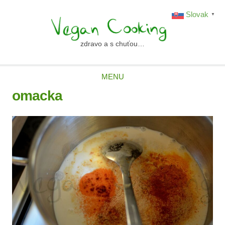
Skip
Slovak
▼
to
content
zdravo a s chuťou…
vegancooking.sk
MENU
omacka