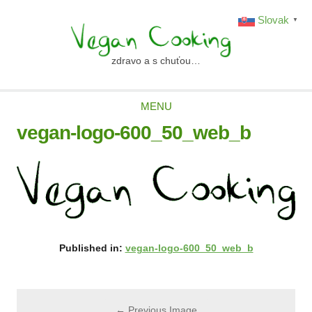
Skip
Slovak
▼
to
content
zdravo a s chuťou…
vegancooking.sk
MENU
vegan-logo-600_50_web_b
Published in:
vegan-logo-600_50_web_b
← Previous Image