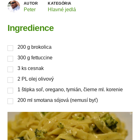
AUTOR
KATEGÓRIA
Peter
Hlavné jedlá
Ingredience
200
g
brokolica
300
g
fettuccine
3
ks
cesnak
2
PL
olej olivový
1
štipka
soľ, oregano, tymián, čierne ml. korenie
200
ml
smotana sójová (nemusí byť)