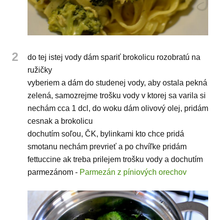
2
do tej istej vody dám spariť brokolicu rozobratú na
ružičky
vyberiem a dám do studenej vody, aby ostala pekná
zelená, samozrejme trošku vody v ktorej sa varila si
nechám cca 1 dcl, do woku dám olivový olej, pridám
cesnak a brokolicu
dochutím soľou, ČK, bylinkami kto chce pridá
smotanu nechám prevrieť a po chvíľke pridám
fettuccine ak treba prilejem trošku vody a dochutím
parmezánom -
Parmezán z píniových orechov