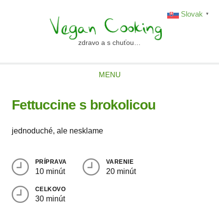
Skip
Slovak
▼
to
content
zdravo a s chuťou…
vegancooking.sk
MENU
Fettuccine s brokolicou
jednoduché, ale nesklame
PRÍPRAVA
VARENIE
10 minút
20 minút
CELKOVO
30 minút