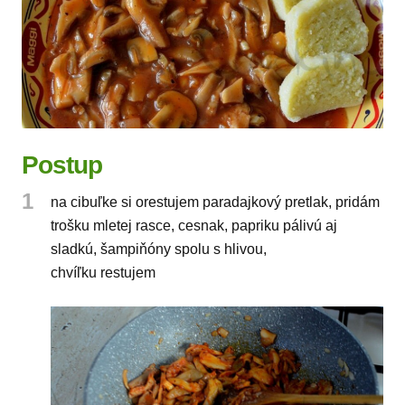
Postup
1
na cibuľke si orestujem paradajkový pretlak, pridám
trošku mletej rasce, cesnak, papriku pálivú aj
sladkú, šampiňóny spolu s hlivou,
chvíľku restujem