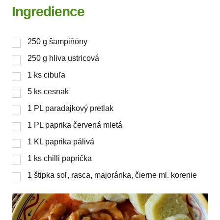
Ingredience
250
g
šampiňóny
250
g
hliva ustricová
1
ks
cibuľa
5
ks
cesnak
1
PL
paradajkový pretlak
1
PL
paprika červená mletá
1
KL
paprika pálivá
1
ks
chilli paprička
1
štipka
soľ, rasca, majoránka, čierne ml. korenie