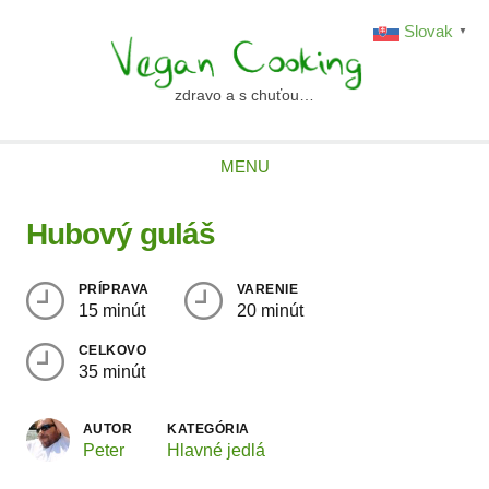
Skip
Slovak
▼
to
content
zdravo a s chuťou…
vegancooking.sk
MENU
Hubový guláš
PRÍPRAVA
VARENIE
15 minút
20 minút
CELKOVO
35 minút
AUTOR
KATEGÓRIA
Peter
Hlavné jedlá