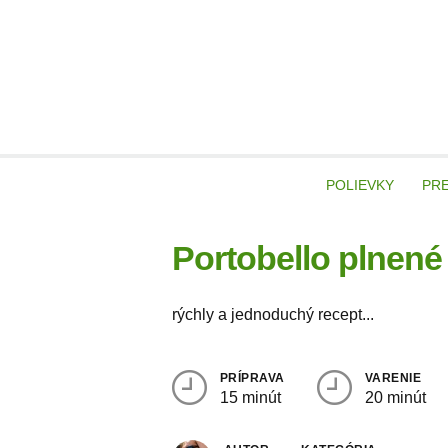
Skip
to
content
veg
POLIEVKY
PR
Portobello plnené
rýchly a jednoduchý recept...
PRÍPRAVA
VARENIE
15 minút
20 minút