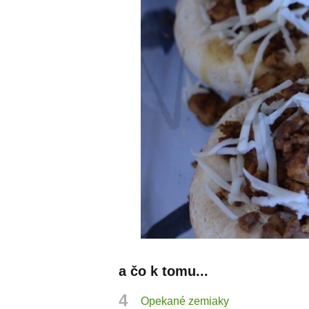
a čo k tomu...
4
Opekané zemiaky