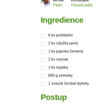
AUTOR
KATEGÓRIA
Peter
Hlavné jedlá
Ingredience
6
ks
portobello
2
ks
cibuľka jarná
1
ks
paprika červená
2
ks
cesnak
1
ks
sojalka
600
g
zemiaky
1
zväzok čerstvé bylinky
Postup