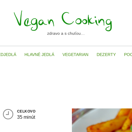
zdravo a s chuťou…
ancooking.sk
EDJEDLÁ
HLAVNÉ JEDLÁ
VEGETARIAN
DEZERTY
PO
CELKOVO
35 minút