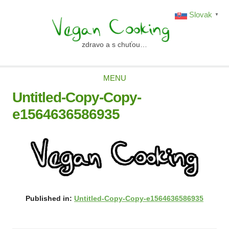
Skip
Slovak
▼
to
content
zdravo a s chuťou…
vegancooking.sk
MENU
Untitled-Copy-Copy-
e1564636586935
Published in:
Untitled-Copy-Copy-e1564636586935