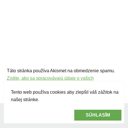
Táto stránka používa Akismet na obmedzenie spamu.
Zistite, ako sa spracovávajú údaje o vašich
komentároch.
Tento web používa cookies aby zlepšil váš zážitok na
našej stránke.
©2026 vegancooking.sk
|
vegan@vegancooking.sk
SÚHLASÍM